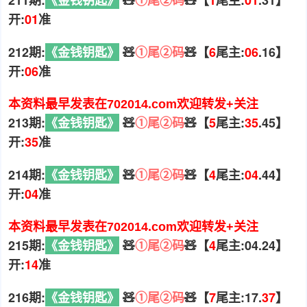
211期:
《金钱钥匙》
🧸
①尾②码
🧸【
1
尾主:
01
.31】
开:
01
准
212期:
《金钱钥匙》
🧸
①尾②码
🧸【
6
尾主:
06
.16】
开:
06
准
本资料最早发表在702014.com欢迎转发+关注
213期:
《金钱钥匙》
🧸
①尾②码
🧸【
5
尾主:
35
.45】
开:
35
准
214期:
《金钱钥匙》
🧸
①尾②码
🧸【
4
尾主:
04
.44】
开:
04
准
本资料最早发表在702014.com欢迎转发+关注
215期:
《金钱钥匙》
🧸
①尾②码
🧸【
4
尾主:04.24】
开:
14
准
216期:
《金钱钥匙》
🧸
①尾②码
🧸【
7
尾主:17.
37
】