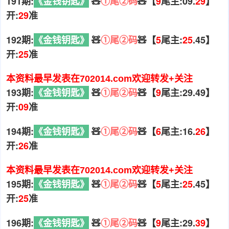
191期:
《金钱钥匙》
🧸
①尾②码
🧸【
9
尾主:09.
29
】
开:
29
准
192期:
《金钱钥匙》
🧸
①尾②码
🧸【
5
尾主:
25
.45】
开:
25
准
本资料最早发表在702014.com欢迎转发+关注
193期:
《金钱钥匙》
🧸
①尾②码
🧸【
9
尾主:29.49】
开:
09
准
194期:
《金钱钥匙》
🧸
①尾②码
🧸【
6
尾主:16.
26
】
开:
26
准
本资料最早发表在702014.com欢迎转发+关注
195期:
《金钱钥匙》
🧸
①尾②码
🧸【
5
尾主:
25
.45】
开:
25
准
196期:
《金钱钥匙》
🧸
①尾②码
🧸【
9
尾主:29.
39
】