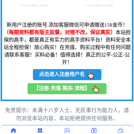
新用户注册的账号.添加客服微信可申请赠送158金币！
（每期资料都有版主监督，对错不改，保证真实）
本站担
保的高手，都是真正有实力的高手资料平台！资料安全本
站全程担保！放心购买！在充值、购买过程中有任何问题
请联系客服！
买料必备！值得选择！真正的公平-公正-公
开！
点击进入注册用户名
【注册-充值-购买-流程】
免责提示：未满十八岁人士、无民事行为能力人，请
勿浏览本站内容，本站拒绝提供任何服务。
版权所有 不得转载 © 水果奶奶702014.com