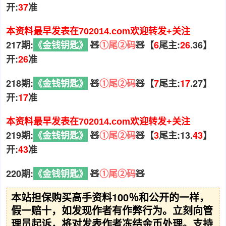
开:
37
准
本资料最早发表在702014.com欢迎转发+关注
217期:
《金钱钥匙》
🧸
①尾②码
🧸【
6
尾主:
26
.36】
开:
26
准
218期:
《金钱钥匙》
🧸
①尾②码
🧸【
7
尾主:
17
.27】
开:
17
准
本资料最早发表在702014.com欢迎转发+关注
219期:
《金钱钥匙》
🧸
①尾②码
🧸【
3
尾主:13.
43
】
开:
43
准
220期:
《金钱钥匙》
🧸
①尾②码
🧸
本站担保购买高手资料100％和公开的一样，
假一赔十，如发现作者有作弊行为。立刻向管
理员起诉，将对发表作者冻结金币处理。支持