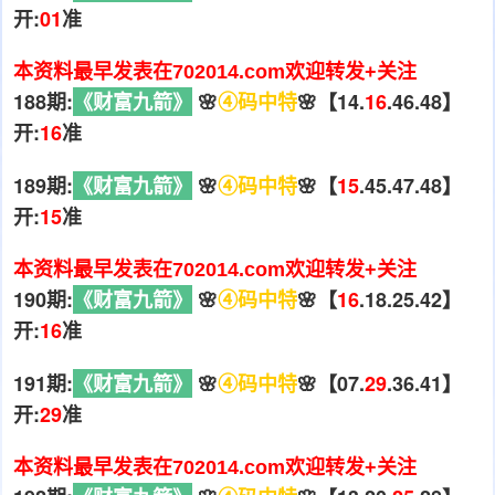
开:
01
准
本资料最早发表在702014.com欢迎转发+关注
188期:
《财富九箭》
🌸
④码中特
🌸【14.
16
.46.48】
开:
16
准
189期:
《财富九箭》
🌸
④码中特
🌸【
15
.45.47.48】
开:
15
准
本资料最早发表在702014.com欢迎转发+关注
190期:
《财富九箭》
🌸
④码中特
🌸【
16
.18.25.42】
开:
16
准
191期:
《财富九箭》
🌸
④码中特
🌸【07.
29
.36.41】
开:
29
准
本资料最早发表在702014.com欢迎转发+关注