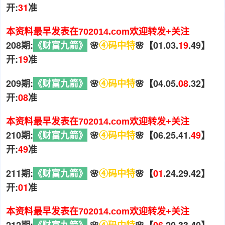
开:
31
准
本资料最早发表在702014.com欢迎转发+关注
208期:
《财富九箭》
🌸
④码中特
🌸【01.03.
19
.49】
开:
19
准
209期:
《财富九箭》
🌸
④码中特
🌸【04.05.
08
.32】
开:
08
准
本资料最早发表在702014.com欢迎转发+关注
210期:
《财富九箭》
🌸
④码中特
🌸【06.25.41.
49
】
开:
49
准
211期:
《财富九箭》
🌸
④码中特
🌸【
01
.24.29.42】
开:
01
准
本资料最早发表在702014.com欢迎转发+关注