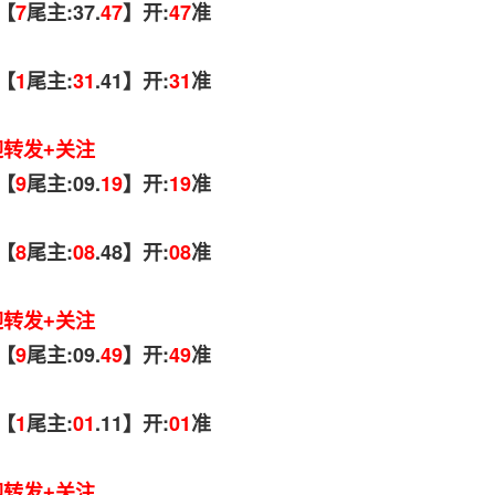
【
7
尾主:37.
47
】开:
47
准
【
1
尾主:
31
.41】开:
31
准
迎转发+关注
【
9
尾主:09.
19
】开:
19
准
【
8
尾主:
08
.48】开:
08
准
迎转发+关注
【
9
尾主:09.
49
】开:
49
准
【
1
尾主:
01
.11】开:
01
准
迎转发+关注