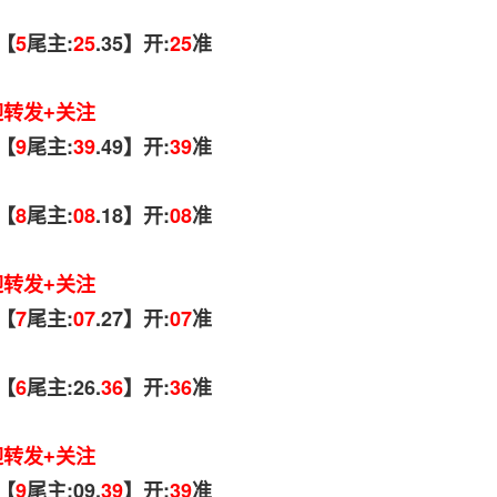
【
5
尾主:
25
.35】开:
25
准
迎转发+关注
【
9
尾主:
39
.49】开:
39
准
【
8
尾主:
08
.18】开:
08
准
迎转发+关注
【
7
尾主:
07
.27】开:
07
准
【
6
尾主:26.
36
】开:
36
准
迎转发+关注
【
9
尾主:09.
39
】开:
39
准