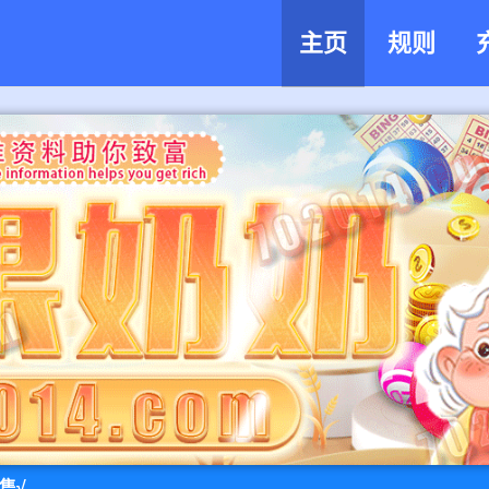
主页
规则
售√