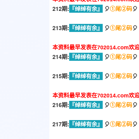
212期:
『绰绰有余』
🎈
①尾②码

213期:
『绰绰有余』
🎈
①尾②码

本资料最早发表在702014.com欢
214期:
『绰绰有余』
🎈
①尾②码

215期:
『绰绰有余』
🎈
①尾②码

本资料最早发表在702014.com欢
216期:
『绰绰有余』
🎈
①尾②码

217期:
『绰绰有余』
🎈
①尾②码
