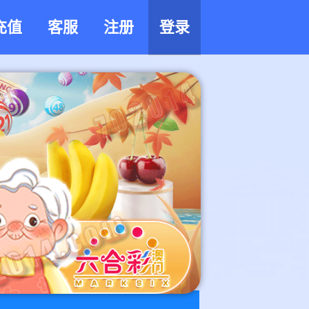
充值
客服
注册
登录