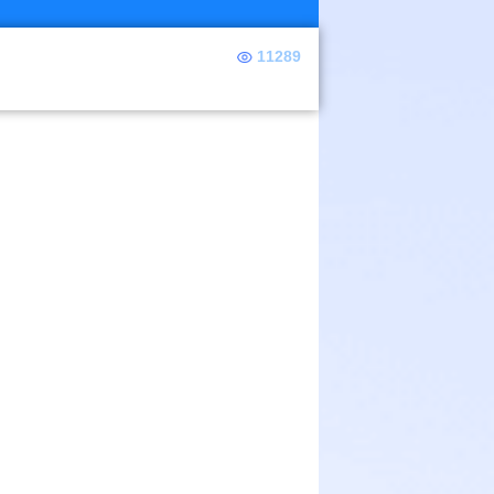
11289