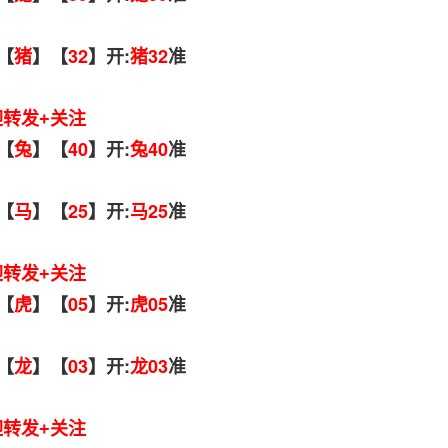
【
猪
】【
32
】开:
猪32
准
迎转发+关注
【
兔
】【
40
】开:
兔40
准
【
马
】【
25
】开:
马25
准
迎转发+关注
【
虎
】【
05
】开:
虎05
准
【
龙
】【
03
】开:
龙03
准
迎转发+关注