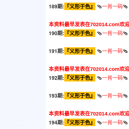
189期:
『义形于色』
🩴
一肖一码

本资料最早发表在702014.com欢
190期:
『义形于色』
🩴
一肖一码

191期:
『义形于色』
🩴
一肖一码

本资料最早发表在702014.com欢
192期:
『义形于色』
🩴
一肖一码

193期:
『义形于色』
🩴
一肖一码

本资料最早发表在702014.com欢
194期:
『义形于色』
🩴
一肖一码
