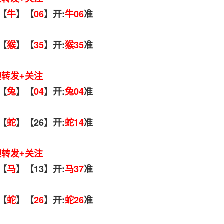
【
牛
】【
06
】开:
牛06
准
【
猴
】【
35
】开:
猴35
准
迎转发+关注
【
兔
】【
04
】开:
兔04
准
【
蛇
】【26】开:
蛇14
准
迎转发+关注
【
马
】【13】开:
马37
准
【
蛇
】【
26
】开:
蛇26
准