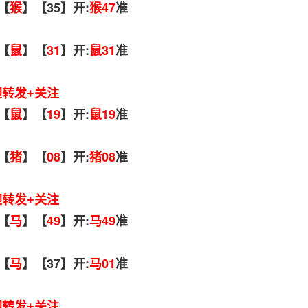
【
猴
】【35】开:
猴47
准
【
鼠
】【
31
】开:
鼠31
准
迎转发+关注
【
鼠
】【
19
】开:
鼠19
准
【
猪
】【
08
】开:
猪08
准
迎转发+关注
【
马
】【
49
】开:
马49
准
【
马
】【37】开:
马01
准
迎转发+关注