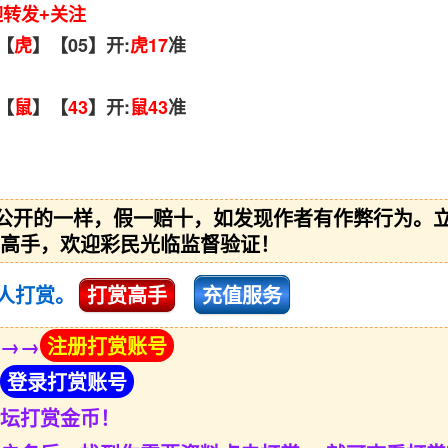
迎转发+关注
【
虎
】【05】开:
虎17
准
【
鼠
】【
43
】开:
鼠43
准
和公开的一样，假一赔十，如发现作者有作弊行为。
高手，欢迎彩民光临监督验证！
人打赏。
打赏高手
充值服务
→→
注册打赏账号
登录打赏账号
坛打赏金币！