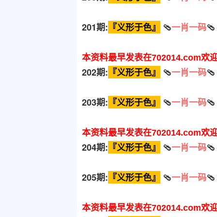
201期:
『义形于色』
🩴
一肖一码

本资料最早发表在702014.com欢
202期:
『义形于色』
🩴
一肖一码

203期:
『义形于色』
🩴
一肖一码

本资料最早发表在702014.com欢
204期:
『义形于色』
🩴
一肖一码

205期:
『义形于色』
🩴
一肖一码

本资料最早发表在702014.com欢