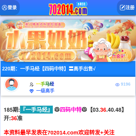
登录
注册
220期：一手马经【四码中特】〓高手出售√
一手马经
9196
一级高手
185期:
『一手马经』
🥼
四码中特
🥼【03.
36
.40.48】
开:
36
准
本资料最早发表在702014.com欢迎转发+关注