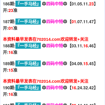
186期:
『一手马经』
🥼
四码中特
🥼【01.05.11.
23
】
开:
23
准
187期:
『一手马经』
🥼
四码中特
🥼【
01
.07.11.47】
开:
01
准
本资料最早发表在702014.com欢迎转发+关注
188期:
『一手马经』
🥼
四码中特
🥼【03.11.
16
.46】
开:
16
准
189期:
『一手马经』
🥼
四码中特
🥼【04.09.
15
.45】
开:
15
准
本资料最早发表在702014.com欢迎转发+关注
190期:
『一手马经』
🥼
四码中特
🥼【
16
.24.32.42】
开:
16
准