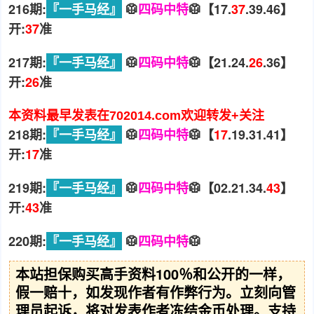
216期:
『一手马经』
🥼
四码中特
🥼【17.
37
.39.46】
开:
37
准
217期:
『一手马经』
🥼
四码中特
🥼【21.24.
26
.36】
开:
26
准
本资料最早发表在702014.com欢迎转发+关注
218期:
『一手马经』
🥼
四码中特
🥼【
17
.19.31.41】
开:
17
准
219期:
『一手马经』
🥼
四码中特
🥼【02.21.34.
43
】
开:
43
准
220期:
『一手马经』
🥼
四码中特
🥼
本站担保购买高手资料100％和公开的一样，
假一赔十，如发现作者有作弊行为。立刻向管
理员起诉，将对发表作者冻结金币处理。支持