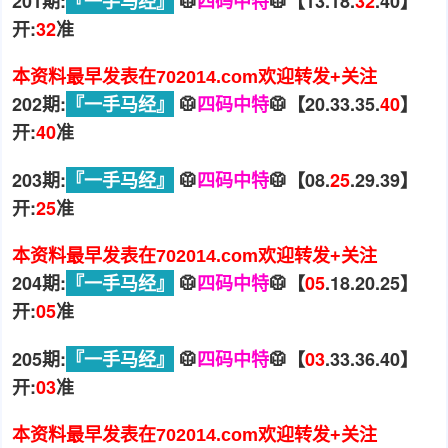
201期:
『一手马经』
🥼
四码中特
🥼【13.18.
32
.40】
开:
32
准
本资料最早发表在702014.com欢迎转发+关注
202期:
『一手马经』
🥼
四码中特
🥼【20.33.35.
40
】
开:
40
准
203期:
『一手马经』
🥼
四码中特
🥼【08.
25
.29.39】
开:
25
准
本资料最早发表在702014.com欢迎转发+关注
204期:
『一手马经』
🥼
四码中特
🥼【
05
.18.20.25】
开:
05
准
205期:
『一手马经』
🥼
四码中特
🥼【
03
.33.36.40】
开:
03
准
本资料最早发表在702014.com欢迎转发+关注