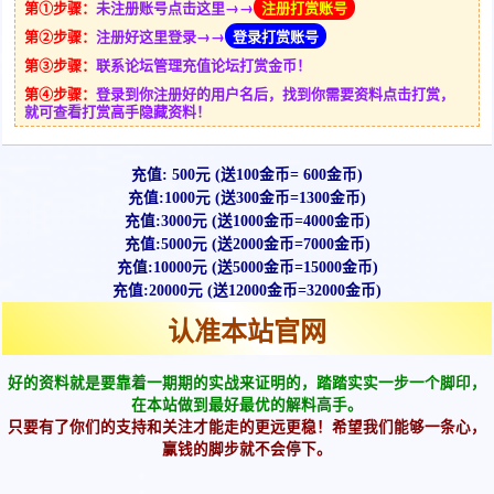
第①步骤：
未注册账号点击这里→→
注册打赏账号
第②步骤：
注册好这里登录→→
登录打赏账号
第③步骤：
联系论坛管理充值论坛打赏金币！
第④步骤：
登录到你注册好的用户名后，找到你需要资料点击打赏，
就可查看打赏高手隐藏资料！
充值: 500元 (送100金币= 600金币)
充值:1000元 (送300金币=1300金币)
充值:3000元 (送1000金币=4000金币)
充值:5000元 (送2000金币=7000金币)
充值:10000元 (送5000金币=15000金币)
充值:20000元 (送12000金币=32000金币)
认准本站官网
好的资料就是要靠着一期期的实战来证明的，踏踏实实一步一个脚印，
在本站做到最好最优的解料高手。
只要有了你们的支持和关注才能走的更远更稳！希望我们能够一条心，
赢钱的脚步就不会停下。