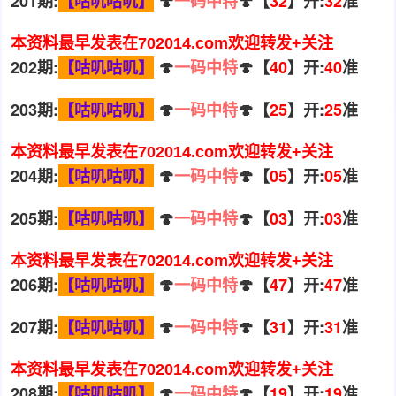
201期:
【咕叽咕叽】
🍄
一码中特
🍄【
32
】开:
32
准
本资料最早发表在702014.com欢迎转发+关注
202期:
【咕叽咕叽】
🍄
一码中特
🍄【
40
】开:
40
准
203期:
【咕叽咕叽】
🍄
一码中特
🍄【
25
】开:
25
准
本资料最早发表在702014.com欢迎转发+关注
204期:
【咕叽咕叽】
🍄
一码中特
🍄【
05
】开:
05
准
205期:
【咕叽咕叽】
🍄
一码中特
🍄【
03
】开:
03
准
本资料最早发表在702014.com欢迎转发+关注
206期:
【咕叽咕叽】
🍄
一码中特
🍄【
47
】开:
47
准
207期:
【咕叽咕叽】
🍄
一码中特
🍄【
31
】开:
31
准
本资料最早发表在702014.com欢迎转发+关注
208期:
【咕叽咕叽】
🍄
一码中特
🍄【
19
】开:
19
准