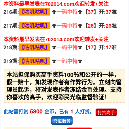
本资料最早发表在702014.com欢迎转发+关注
216期:
【咕叽咕叽】
🍄
一码中特
🍄【
37
】开:
37
准
217期:
【咕叽咕叽】
🍄
一码中特
🍄【
26
】开:
26
准
本资料最早发表在702014.com欢迎转发+关注
218期:
【咕叽咕叽】
🍄
一码中特
🍄【
17
】开:
17
准
219期:
【咕叽咕叽】
🍄
一码中特
🍄
本站担保购买高手资料100％和公开的一样，
假一赔十，如发现作者有作弊行为。立刻向管
理员起诉，将对发表作者冻结金币处理。支持
你喜欢的高手，欢迎彩民光临监督验证！
5800
1
此帖需打赏
金币，已有
人打赏。
打赏高手
充值服务