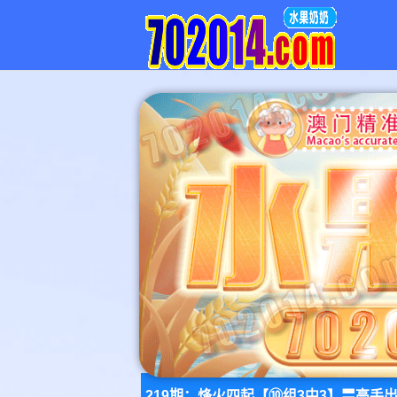
219期：烽火四起【⑩组3中3】〓高手出