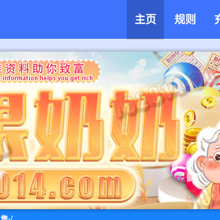
主页
规则
售√