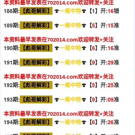
本资料最早发表在702014.com欢迎转发+关注
188期:
【彪哥解彩】
🍄
一尾中特
🍄【1】开:
16
错
189期:
【彪哥解彩】
🍄
一尾中特
🍄【
5
】开:
15
准
本资料最早发表在702014.com欢迎转发+关注
190期:
【彪哥解彩】
🍄
一尾中特
🍄【
6
】开:
16
准
191期:
【彪哥解彩】
🍄
一尾中特
🍄【
9
】开:
29
准
本资料最早发表在702014.com欢迎转发+关注
192期:
【彪哥解彩】
🍄
一尾中特
🍄【
5
】开:
25
准
193期:
【彪哥解彩】
🍄
一尾中特
🍄【
9
】开:
09
准
本资料最早发表在702014.com欢迎转发+关注
194期:
【彪哥解彩】
🍄
一尾中特
🍄【
6
】开:
26
准