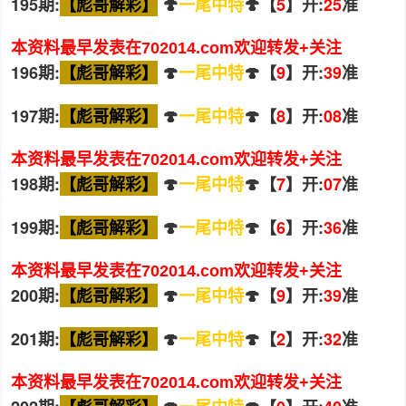
195期:
【彪哥解彩】
🍄
一尾中特
🍄【
5
】开:
25
准
本资料最早发表在702014.com欢迎转发+关注
196期:
【彪哥解彩】
🍄
一尾中特
🍄【
9
】开:
39
准
197期:
【彪哥解彩】
🍄
一尾中特
🍄【
8
】开:
08
准
本资料最早发表在702014.com欢迎转发+关注
198期:
【彪哥解彩】
🍄
一尾中特
🍄【
7
】开:
07
准
199期:
【彪哥解彩】
🍄
一尾中特
🍄【
6
】开:
36
准
本资料最早发表在702014.com欢迎转发+关注
200期:
【彪哥解彩】
🍄
一尾中特
🍄【
9
】开:
39
准
201期:
【彪哥解彩】
🍄
一尾中特
🍄【
2
】开:
32
准
本资料最早发表在702014.com欢迎转发+关注