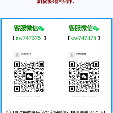
赢钱的脚步就不会停下。
客服微信
客服微信
ew747375
ew747375
【
】
【
】
新用户注册的账号.添加客服微信可申请赠送158金币！