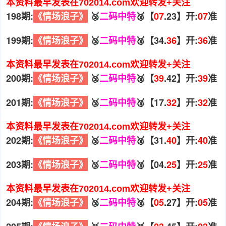
本资料最早发表在702014.com欢迎转发+关注
198期:
《情场浪子》
🥉
二码中特
🥉【
07
.23】开:
07
准
199期:
《情场浪子》
🥉
二码中特
🥉【34.
36
】开:
36
准
本资料最早发表在702014.com欢迎转发+关注
200期:
《情场浪子》
🥉
二码中特
🥉【
39
.42】开:
39
准
201期:
《情场浪子》
🥉
二码中特
🥉【17.
32
】开:
32
准
本资料最早发表在702014.com欢迎转发+关注
202期:
《情场浪子》
🥉
二码中特
🥉【31.
40
】开:
40
准
203期:
《情场浪子》
🥉
二码中特
🥉【04.
25
】开:
25
准
本资料最早发表在702014.com欢迎转发+关注
204期:
《情场浪子》
🥉
二码中特
🥉【
05
.27】开:
05
准