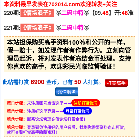
本资料最早发表在702014.com欢迎转发+关注
220期:
《情场浪子》
🥉
二码中特
🥉【09.
48
】开:
48
准
221期:
《情场浪子》
🥉
二码中特
🥉
本站担保购买高手资料100％和公开的一样，
假一赔十，如发现作者有作弊行为。立刻向管
理员起诉，将对发表作者冻结金币处理。支持
你喜欢的高手，欢迎彩民光临监督验证！
6900
50
此帖需打赏
金币，已有
人打赏。
打赏高手
充值服务
第①步骤：
未注册账号点击这里→→
注册打赏账号
第②步骤：
注册好这里登录→→
登录打赏账号
第③步骤：
联系论坛管理充值论坛打赏金币！
第④步骤：
登录到你注册好的用户名后，找到你需要资料点击打赏，
就可查看打赏高手隐藏资料！