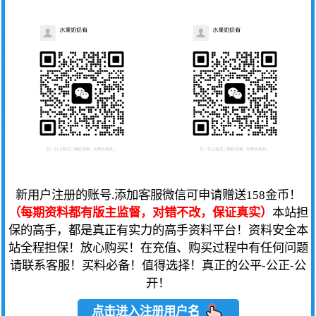
新用户注册的账号.添加客服微信可申请赠送158金币！
（每期资料都有版主监督，对错不改，保证真实）
本站担
保的高手，都是真正有实力的高手资料平台！资料安全本
站全程担保！放心购买！在充值、购买过程中有任何问题
请联系客服！
买料必备！值得选择！真正的公平-公正-公
开！
点击进入注册用户名