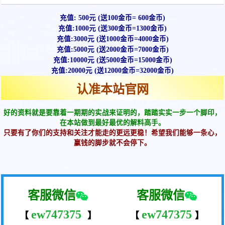
充值: 500元 (送100金币= 600金币)
充值:1000元 (送300金币=1300金币)
充值:3000元 (送1000金币=4000金币)
充值:5000元 (送2000金币=7000金币)
充值:10000元 (送5000金币=15000金币)
充值:20000元 (送12000金币=32000金币)
认准本站官网
好的资料就是要靠着一期期的实战来证明的，踏踏实实一步一个脚印，
在本站做到最好最优的解料高手。
只要有了你们的支持和关注才能走的更远更稳！希望我们能够一条心，
赢钱的脚步就不会停下。
客服微信
客服微信
ew747375
ew747375
【
】
【
】