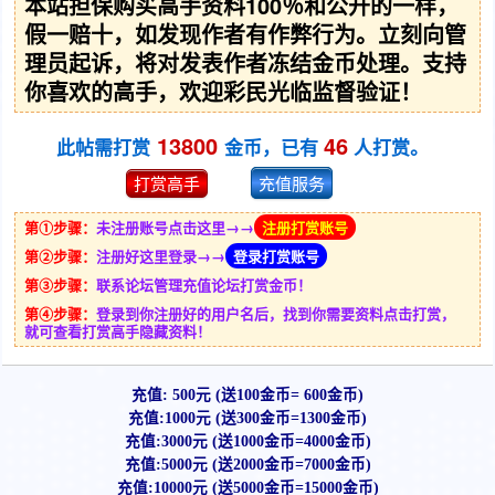
本站担保购买高手资料100％和公开的一样，
假一赔十，如发现作者有作弊行为。立刻向管
理员起诉，将对发表作者冻结金币处理。支持
你喜欢的高手，欢迎彩民光临监督验证！
13800
46
此帖需打赏
金币，已有
人打赏。
打赏高手
充值服务
第①步骤：
未注册账号点击这里→→
注册打赏账号
第②步骤：
注册好这里登录→→
登录打赏账号
第③步骤：
联系论坛管理充值论坛打赏金币！
第④步骤：
登录到你注册好的用户名后，找到你需要资料点击打赏，
就可查看打赏高手隐藏资料！
充值: 500元 (送100金币= 600金币)
充值:1000元 (送300金币=1300金币)
充值:3000元 (送1000金币=4000金币)
充值:5000元 (送2000金币=7000金币)
充值:10000元 (送5000金币=15000金币)