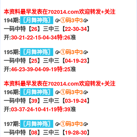
本资料最早发表在702014.com欢迎转发+关注
194期:
〖月舞神殇〗
🥠
①码3中3
🥠
一码中特【
26
】三中三【
22-30-34
】
开:
30-21-22-15-04-34特:26
准
195期:
〖月舞神殇〗
🥠
①码3中3
🥠
一码中特【
25
】三中三【
04-19-23
】
开:
46-23-39-04-09-19特:25
准
本资料最早发表在702014.com欢迎转发+关注
196期:
〖月舞神殇〗
🥠
①码3中3
🥠
一码中特【
39
】三中三【
03-19-24
】
开:
03-37-24-10-41-19特:39
准
197期:
〖月舞神殇〗
🥠
①码3中3
🥠
一码中特【
08
】三中三【
19-28-30
】