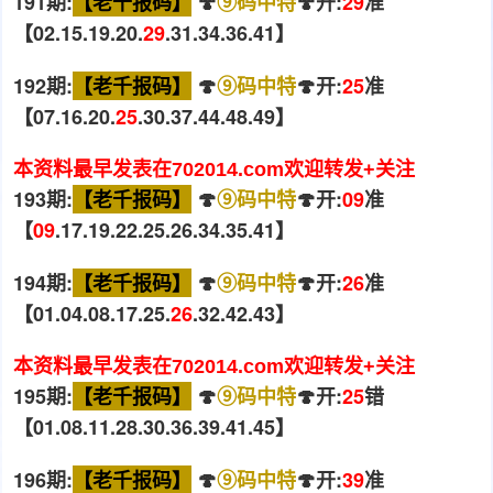
191期:
【老千报码】
🍄
⑨码中特
🍄开:
29
准
【02.15.19.20.
29
.31.34.36.41】
192期:
【老千报码】
🍄
⑨码中特
🍄开:
25
准
【07.16.20.
25
.30.37.44.48.49】
本资料最早发表在702014.com欢迎转发+关注
193期:
【老千报码】
🍄
⑨码中特
🍄开:
09
准
【
09
.17.19.22.25.26.34.35.41】
194期:
【老千报码】
🍄
⑨码中特
🍄开:
26
准
【01.04.08.17.25.
26
.32.42.43】
本资料最早发表在702014.com欢迎转发+关注
195期:
【老千报码】
🍄
⑨码中特
🍄开:
25
错
【01.08.11.28.30.36.39.41.45】
196期:
【老千报码】
🍄
⑨码中特
🍄开:
39
准