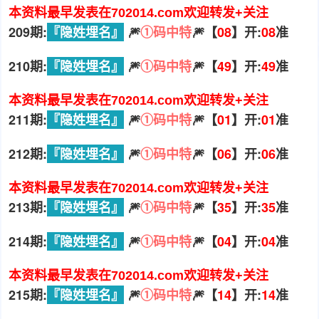
本资料最早发表在702014.com欢迎转发+关注
209期:
『隐姓埋名』
🎆
①码中特
🎆【
08
】开:
08
准
210期:
『隐姓埋名』
🎆
①码中特
🎆【
49
】开:
49
准
本资料最早发表在702014.com欢迎转发+关注
211期:
『隐姓埋名』
🎆
①码中特
🎆【
01
】开:
01
准
212期:
『隐姓埋名』
🎆
①码中特
🎆【
06
】开:
06
准
本资料最早发表在702014.com欢迎转发+关注
213期:
『隐姓埋名』
🎆
①码中特
🎆【
35
】开:
35
准
214期:
『隐姓埋名』
🎆
①码中特
🎆【
04
】开:
04
准
本资料最早发表在702014.com欢迎转发+关注
215期:
『隐姓埋名』
🎆
①码中特
🎆【
14
】开:
14
准