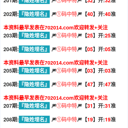
201期:
『隐姓埋名』
🎆
①码中特
🎆【
32
】开:
32
准
202期:
『隐姓埋名』
🎆
①码中特
🎆【
40
】开:
40
准
本资料最早发表在702014.com欢迎转发+关注
203期:
『隐姓埋名』
🎆
①码中特
🎆【
25
】开:
25
准
204期:
『隐姓埋名』
🎆
①码中特
🎆【
05
】开:
05
准
本资料最早发表在702014.com欢迎转发+关注
205期:
『隐姓埋名』
🎆
①码中特
🎆【
03
】开:
03
准
206期:
『隐姓埋名』
🎆
①码中特
🎆【
47
】开:
47
准
本资料最早发表在702014.com欢迎转发+关注
207期:
『隐姓埋名』
🎆
①码中特
🎆【
31
】开:
31
准
208期:
『隐姓埋名』
🎆
①码中特
🎆【
19
】开:
19
准