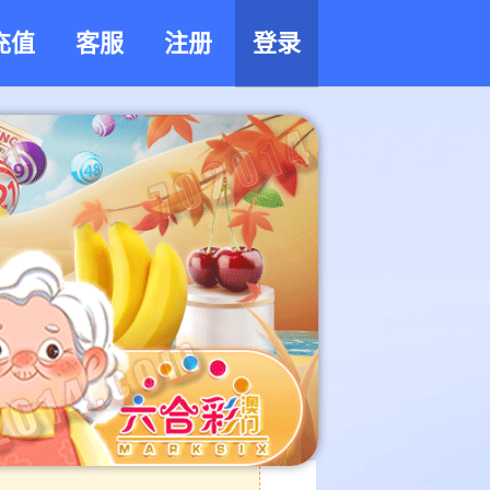
充值
客服
注册
登录