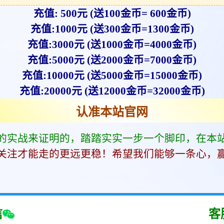
充值: 500元 (送100金币= 600金币)
充值:1000元 (送300金币=1300金币)
充值:3000元 (送1000金币=4000金币)
充值:5000元 (送2000金币=7000金币)
充值:10000元 (送5000金币=15000金币)
充值:20000元 (送12000金币=32000金币)
认准本站官网
的实战来证明的，踏踏实实一步一个脚印，在本
关注才能走的更远更稳！希望我们能够一条心，
信
客