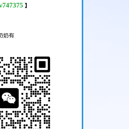
w747375
】